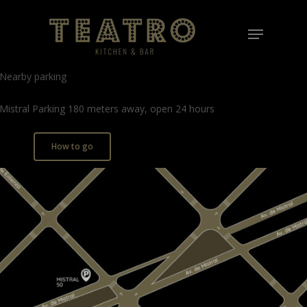
Skip
Menu
to
Close
main
Menu
content
Nearby parking
Mistral Parking 180 meters away, open 24 hours
How to go