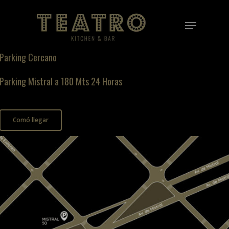
Skip
Menu
to
Close
main
Menu
content
Parking Cercano
Parking Mistral a 180 Mts 24 Horas
Comó llegar