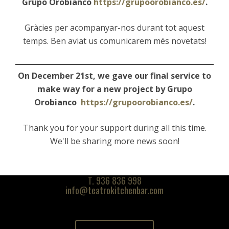
Grupo Orobianco
https://grupoorobianco.es/
.
Gràcies per acompanyar-nos durant tot aquest
temps. Ben aviat us comunicarem més novetats!
On December 21st, we gave our final service to
make way for a new project by Grupo
Orobianco
https://grupoorobianco.es/
.
Contacto
Thank you for your support during all this time.
We'll be sharing more news soon!
Av. Paral·lel, 164
08015 Barcelona
T. 936 836 998
info@teatrokitchenbar.com